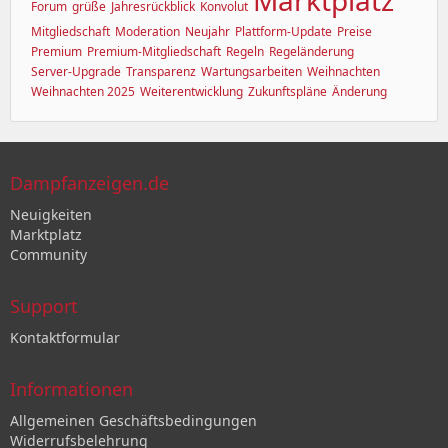
Forum
grüße
Jahresrückblick
Konvolut
Mitgliedschaft
Moderation
Neujahr
Plattform-Update
Preise
Premium
Premium-Mitgliedschaft
Regeln
Regeländerung
Server-Upgrade
Transparenz
Wartungsarbeiten
Weihnachten
Weihnachten 2025
Weiterentwicklung
Zukunftspläne
Änderung
Dampfanzeigen.de
Neuigkeiten
Marktplatz
Community
Support
Kontaktformular
Informationen
Allgemeinen Geschäftsbedingungen
Widerrufsbelehrung