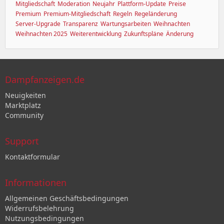
Mitgliedschaft
Moderation
Neujahr
Plattform-Update
Preise
Premium
Premium-Mitgliedschaft
Regeln
Regeländerung
Server-Upgrade
Transparenz
Wartungsarbeiten
Weihnachten
Weihnachten 2025
Weiterentwicklung
Zukunftspläne
Änderung
Dampfanzeigen.de
Neuigkeiten
Marktplatz
Community
Support
Kontaktformular
Informationen
Allgemeinen Geschäftsbedingungen
Widerrufsbelehrung
Nutzungsbedingungen