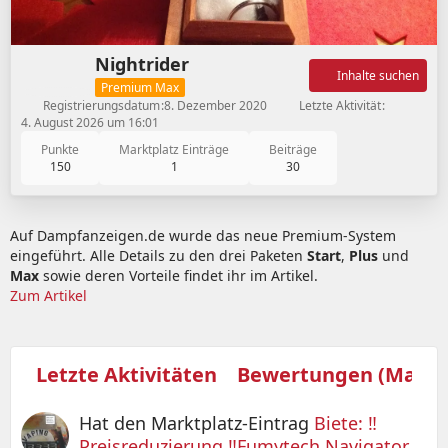
Nightrider
Inhalte suchen
Premium Max
Registrierungsdatum
8. Dezember 2020
Letzte Aktivität
4. August 2026 um 16:01
Punkte
Marktplatz Einträge
Beiträge
150
1
30
Auf Dampfanzeigen.de wurde das neue Premium-System
eingeführt. Alle Details zu den drei Paketen
Start
,
Plus
und
Max
sowie deren Vorteile findet ihr im Artikel.
Zum Artikel
Letzte Aktivitäten
Bewertungen (Marktp
Hat den Marktplatz-Eintrag
Biete: ‼️
Preisreduzierung ‼️Fumytech Navigator