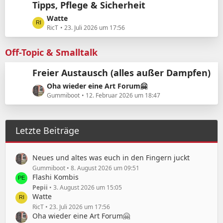
Tipps, Pflege & Sicherheit
t
e
L
Watte
B
e
RicT
23. Juli 2026 um 17:56
e
t
i
z
Off-Topic & Smalltalk
t
t
r
e
Freier Austausch (alles außer Dampfen)
ä
B
L
Oha wieder eine Art Forum🤗
g
e
e
Gummiboot
12. Februar 2026 um 18:47
e
i
t
t
z
r
t
ä
Letzte Beiträge
e
g
B
e
e
Neues und altes was euch in den Fingern juckt
i
Gummiboot
8. August 2026 um 09:51
t
Flashi Kombis
r
Pepii
3. August 2026 um 15:05
ä
Watte
g
RicT
23. Juli 2026 um 17:56
e
Oha wieder eine Art Forum🤗