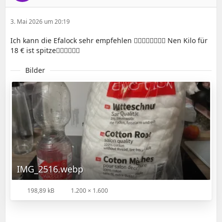
3. Mai 2026 um 20:19
Ich kann die Efalock sehr empfehlen 👍🏻👍🏻👍🏻👍🏻 Nen Kilo für
18 € ist spitze👍🏻👍🏻👍🏻
Bilder
IMG_2516.webp
198,89 kB
1.200 × 1.600